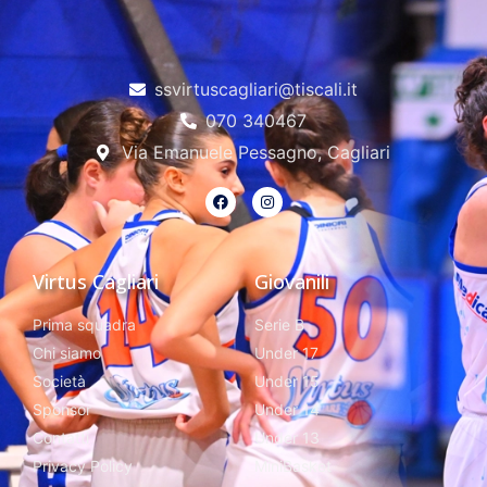
ssvirtuscagliari@tiscali.it
070 340467
Via Emanuele Pessagno, Cagliari
Virtus Cagliari
Giovanili
Prima squadra
Serie B
Chi siamo
Under 17
Società
Under 15
Sponsor
Under 14
Contatti
Under 13
Privacy Policy
MiniBasket