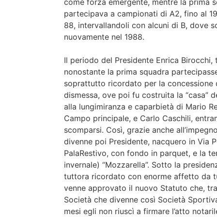
come forza emergente, mentre la prima sq
partecipava a campionati di A2, fino al 1
88, intervallandoli con alcuni di B, dove s
nuovamente nel 1988.
Il periodo del Presidente Enrica Birocchi, t
nonostante la prima squadra partecipasse
soprattutto ricordato per la concessione 
dismessa, ove poi fu costruita la “casa” d
alla lungimiranza e caparbietà di Mario Re
Campo principale, e Carlo Caschili, ent
scomparsi. Così, grazie anche all’impegno
divenne poi Presidente, nacquero in Via P
PalaRestivo, con fondo in parquet, e la te
invernale) “Mozzarella”. Sotto la presiden
tuttora ricordato con enorme affetto da t
venne approvato il nuovo Statuto che, tra 
Società che divenne così Società Sportiva
mesi egli non riuscì a firmare l’atto notari