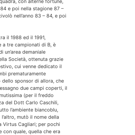
uadra, con alterne fortune,
984 e poi nella stagione 87 –
civolò nell’anno 83 – 84, e poi
ra il 1988 ed il 1991,
 a tre campionati di B, è
di un’area demaniale
ella Società, ottenuta grazie
stivo, cui venne dedicato il
rambi prematuramente
 dello sponsor di allora, che
essagno due campi coperti, il
mutissima (per il freddo
za del Dott Carlo Caschili,
utto l’ambiente biancoblu,
l’altro, mutò il nome della
 Virtus Cagliari; per pochi
le con quale, quella che era