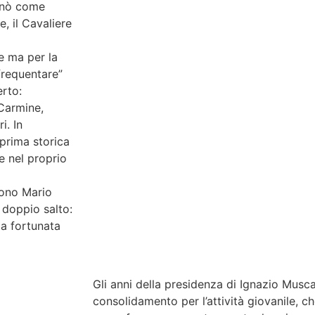
minò come
, il Cavaliere
le ma per la
frequentare”
erto:
Carmine,
i. In
 prima storica
e nel proprio
rono Mario
 doppio salto:
la fortunata
Gli anni della presidenza di Ignazio Musca
consolidamento per l’attività giovanile, 