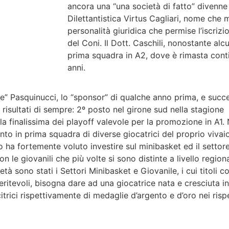
ancora una “una società di fatto” divenn
Dilettantistica Virtus Cagliari, nome che 
personalità giuridica che permise l’iscrizi
del Coni. Il Dott. Caschili, nonostante alcu
prima squadra in A2, dove è rimasta cont
anni.
e” Pasquinucci, lo “sponsor” di qualche anno prima, e succ
i risultati di sempre: 2º posto nel girone sud nella stagion
 finalissima dei playoff valevole per la promozione in A1. 
nto in prima squadra di diverse giocatrici del proprio vivai
to ha fortemente voluto investire sul minibasket ed il settore
 le giovanili che più volte si sono distinte a livello regiona
cietà sono stati i Settori Minibasket e Giovanile, i cui titoli
eritevoli, bisogna dare ad una giocatrice nata e cresciuta i
trici rispettivamente di medaglie d’argento e d’oro nei risp