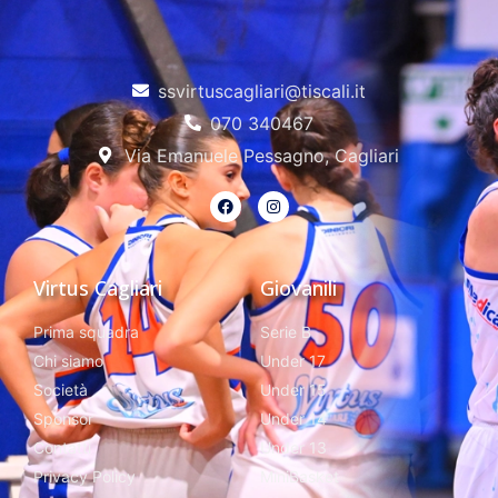
ssvirtuscagliari@tiscali.it
070 340467
Via Emanuele Pessagno, Cagliari
Virtus Cagliari
Giovanili
Prima squadra
Serie B
Chi siamo
Under 17
Società
Under 15
Sponsor
Under 14
Contatti
Under 13
Privacy Policy
MiniBasket