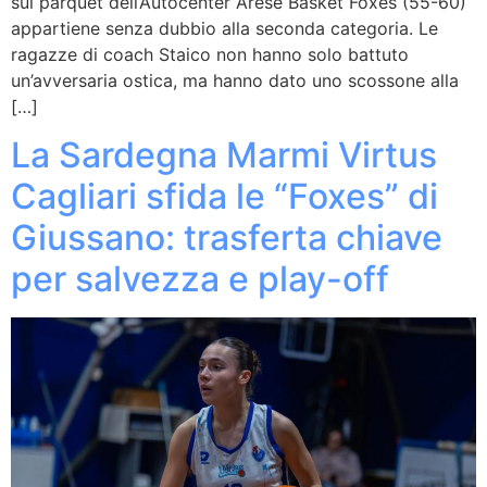
sul parquet dell’Autocenter Arese Basket Foxes (55-60)
appartiene senza dubbio alla seconda categoria. Le
ragazze di coach Staico non hanno solo battuto
un’avversaria ostica, ma hanno dato uno scossone alla
[…]
La Sardegna Marmi Virtus
Cagliari sfida le “Foxes” di
Giussano: trasferta chiave
per salvezza e play-off