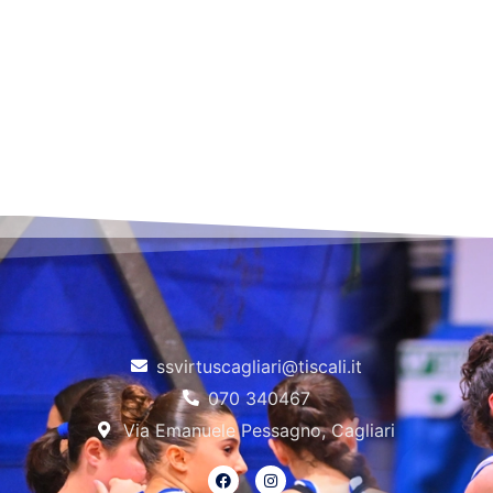
ssvirtuscagliari@tiscali.it
070 340467
Via Emanuele Pessagno, Cagliari