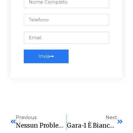
Invia
Previous
Next
Nessun Problema: La Virtus Batte Il Selargius Anche In Gara-Due (93-42) E In Finale Trova Il Cus Cagliari
Gara-1 È Biancoblu