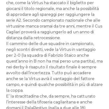
che, come la Virtus ha staccato il biglietto per
giocarsi il titolo regionale, ma anche la possibilità
di approdare agli spareggi per raggiungere la
serie A2. Secondo campionato nazionale che alle
virtussine manca oramai da tre anni, mentre il Cus
Cagliari proverà a raggiungerlo ad un anno di
distanza dalla retrocessione.
Il cammino delle due squadre in campionato,
negli scontri diretti, vede la Virtus in vantaggio
per 2-0 (la squadra di Fabrizio Staico anche
quest’anno in B non ha mai perso una partita), ma
nei derby è risaputo il risultato finale è sempre
avvolto dall’incertezza. Tutto può accadere
anche se la Virtus avrà il vantaggio del fattore
campo, e quindi qualche possibilità in più di alzare
la coppa.
E’ la stracittadina che, da sempre, ha catturato
l’interesse della tifoseria cagliaritana e anche
domani il PalaRestivo (palla a due alle 18)