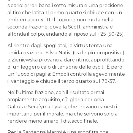
sipario: errori banali sotto misura e una precisione
al tiro che latita. Il primo quarto si chiude con un
emblematico 31-11. Il copione non muta nella
seconda frazione, dove la Scotti amministra e
affonda il colpo, andando al riposo sul +25 (50-25).
Al rientro dagli spogliatoi, la Virtus tenta una
timida reazione. Silvia Nativi (tra le più propositive)
e Zieniewska provano a dare ritmo, approfittando
di un leggero calo di tensione delle ospiti. È però
un fuoco di paglia: Empoli controlla agevolmente
il vantaggio e chiude il terzo quarto sul 79-37.
Nell’ultima frazione, con il risultato ormai
ampiamente acquisito, c’è gloria per Ania
Gallus e Serafyma Tykha, che trovano canestri
importanti per il morale, ma che servono solo a
rendere meno amaro il distacco finale.
Per la Sardegna Marmi è una sconfitta che