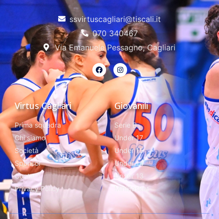
ssvirtuscagliari@tiscali.it
070 340467
Via Emanuele Pessagno, Cagliari
Virtus Cagliari
Giovanili
Prima squadra
Serie B
Chi siamo
Under 17
Società
Under 15
Sponsor
Under 14
Contatti
Under 13
Privacy Policy
MiniBasket