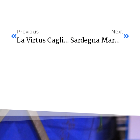
Previous
Next
La Virtus Cagliari Riparte Dal “fortino” Di Casa: Sfida Alla Corazzata Empoli Per Il Riscatto
Sardegna Marmi, Scocca L’ora Del Riscatto: Al PalaRestivo Arriva Salerno Per Il “match Della Verità”