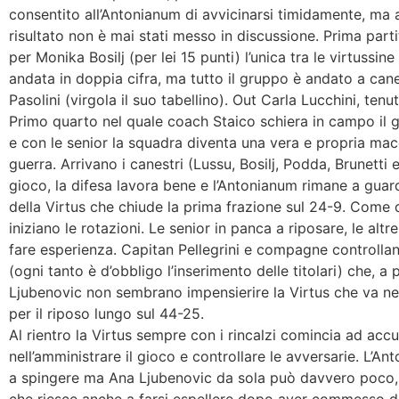
consentito all’Antonianum di avvicinarsi timidamente, ma al
risultato non è mai stati messo in discussione. Prima parti
per Monika Bosilj (per lei 15 punti) l’unica tra le virtussin
andata in doppia cifra, ma tutto il gruppo è andato a can
Pasolini (virgola il suo tabellino). Out Carla Lucchini, tenu
Primo quarto nel quale coach Staico schiera in campo il g
e con le senior la squadra diventa una vera e propria ma
guerra. Arrivano i canestri (Lussu, Bosilj, Podda, Brunetti e
gioco, la difesa lavora bene e l’Antonianum rimane a guar
della Virtus che chiude la prima frazione sul 24-9. Come 
iniziano le rotazioni. Le senior in panca a riposare, le alt
fare esperienza. Capitan Pellegrini e compagne controllan
(ogni tanto è d’obbligo l’inserimento delle titolari) che, a 
Ljubenovic non sembrano impensierire la Virtus che va neg
per il riposo lungo sul 44-25.
Al rientro la Virtus sempre con i rincalzi comincia ad accu
nell’amministrare il gioco e controllare le avversarie. L’A
a spingere ma Ana Ljubenovic da sola può davvero poco, 