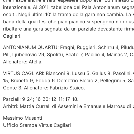
che riesce anche a farsi espellere dopo aver commesso d
intenzionale. Al 30’ il tabellone del Pala Antonianum segn
ospiti. Negli ultimi 10’ la trama della gara non cambia. La 
bada della quartesi che pian pianino si spengono non riu
ribaltare una gara segnata da un parziale devastante firm
Cagliari.
ANTONIANUM QUARTU: Fraghì, Ruggieri, Schirru 4, Piludu
Pili, Ljubenovic 29, Spolitu, Beato 7, Pacilio 4, Mainas 2, C
Allenatore: Atella.
VIRTUS CAGLIARI: Bianconi 9, Lussu 5, Gallus 8, Pasolini, 
15, Brunetti 9, Podda 6, Demetrio Blecic 2, Pellegrini 5, 
Conte 3. Allenatore: Fabrizio Staico.
Parziali: 9-24; 16-20; 12-11; 17-18.
Arbitri: Mattia Curreli di Assemini e Emanuele Marrosu di C
Massimo Musanti
Ufficio Srampa Virtus Cagliari