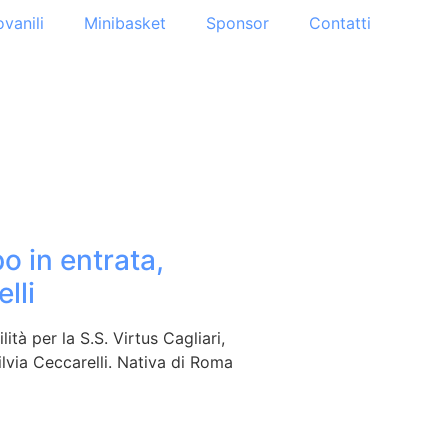
ovanili
Minibasket
Sponsor
Contatti
po in entrata,
lli
ità per la S.S. Virtus Cagliari,
ilvia Ceccarelli. Nativa di Roma