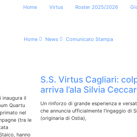
Home
Virtus
Roster 2025/2026
Gi
Home
News
Comunicato Stampa
S.S. Virtus Cagliari: col
arriva l’ala Silvia Ceccare
 inaugura il
Un rinforzo di grande esperienza e versatil
anum Quartu
che annuncia ufficialmente l’ingaggio di S
 primato nel
(originaria di Ostia),
mpagne (tra le
tata
 Staico, hanno