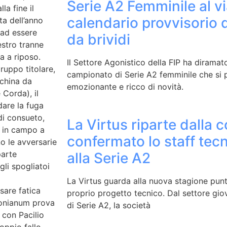
Serie A2 Femminile al vi
la fine il
calendario provvisorio 
ta dell’anno
e ad essere
da brividi
estro tranne
ta a riposo.
Il Settore Agonistico della FIP ha diramato
ruppo titolare,
campionato di Serie A2 femminile che si 
cchina da
emozionante e ricco di novità.
 Corda), il
dare la fuga
di consueto,
La Virtus riparte dalla c
re in campo a
confermato lo staff tec
o le avversarie
parte
alla Serie A2
li spogliatoi
La Virtus guarda alla nuova stagione punt
sare fatica
proprio progetto tecnico. Dal settore giov
ntonianum prova
di Serie A2, la società
con Pacilio