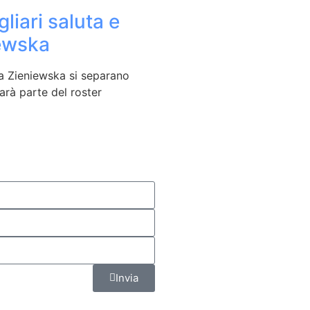
liari saluta e
iewska
ra Zieniewska si separano
arà parte del roster
Invia