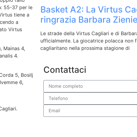
oppio fallo
a: 55-37 per le
Basket A2: La Virtus Cag
Virtus tiene a
ringrazia Barbara Zien
scendo a
ato Virtus
Le strade della Virtus Cagliari e di Barba
ufficialmente. La giocatrice polacca non f
cagliaritano nella prossima stagione di
, Mainas 4,
analis 4.
Contattaci
Corda 5, Bosilj
Salvemme 6,
agliari.