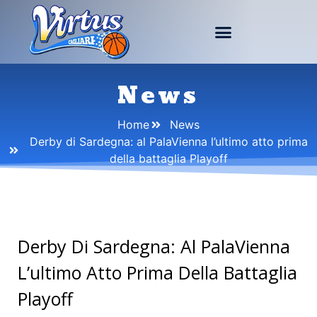
News
Home
News
Derby di Sardegna: al PalaVienna l’ultimo atto prima
della battaglia Playoff
Derby Di Sardegna: Al PalaVienna
L’ultimo Atto Prima Della Battaglia
Playoff