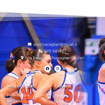
ssvirtuscagliari@tiscali.it
070 340467
Via Emanuele Pessagno, Cagliari
Virtus Cagliari
Giovanili
Prima squadra
Serie B
Chi siamo
Under 17