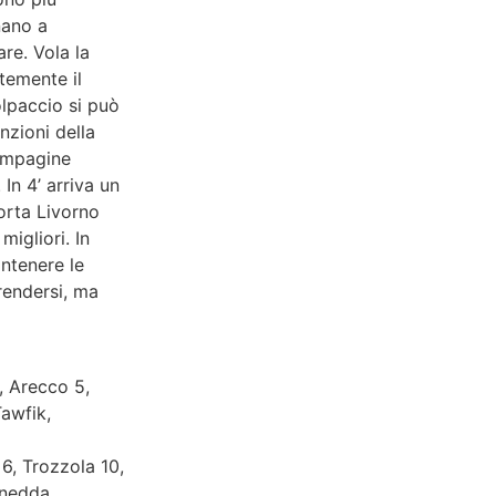
nano a
re. Vola la
temente il
olpaccio si può
nzioni della
compagine
In 4’ arriva un
orta Livorno
migliori. In
ntenere le
rendersi, ma
, Arecco 5,
Tawfik,
 6, Trozzola 10,
Anedda.