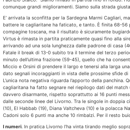
comunque grandi miglioramenti. Siamo sulla strada giusta
E’ arrivata la sconfitta per la Sardegna Marmi Cagliari, m
battere le cagliaritane ha faticato, e tanto. È finita 68-56 
compagine toscana, ma il risultato è sicuramente bugiard
Virtus è rimasta in partita praticamente quasi fino alla sire
arrivando ad una sola lunghezza dalle padrone di casa (46
Fatale il break di 13-0 subito tra il termine del terzo perio
minuto dell’ultima frazione (59-45), quello che ha consenti
Miccio e Orsini di prendere il largo e tenersi alla larga un
dato segnali incoraggianti in vista delle prossime sfide d
L’unica nota negativa riguarda l’apporto della panchina. Q
cagliaritana ha fatto segnare nel riepilogo dati del match
davvero disarmante, rispetto soprattutto ai 16 punti messi
dalle seconde linee del Livorno. Tra le singole in doppia c
(10), El Habbab (19), Diana Valtcheva (10) e la polacca Na
Cadoni solo 6 punti ma anche 10 rimbalzi. Per il resto bui
I numeri
. In pratica Livorno l’ha vinta tirando meglio sopr