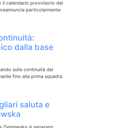
 il calendario provvisorio del
preannuncia particolarmente
ontinuità:
nico dalla base
ando sulla continuità del
anile fino alla prima squadra
liari saluta e
iewska
ra Zieniewska si separano