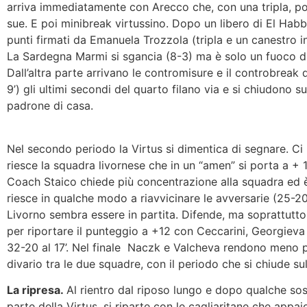
arriva immediatamente con Arecco che, con una tripla, po
sue. E poi minibreak virtussino. Dopo un libero di El Hab
punti firmati da Emanuela Trozzola (tripla e un canestro 
La Sardegna Marmi si sgancia (8-3) ma è solo un fuoco di
Dall’altra parte arrivano le contromisure e il controbreak d
9’) gli ultimi secondi del quarto filano via e si chiudono su
padrone di casa.
Nel secondo periodo la Virtus si dimentica di segnare. Ci 
riesce la squadra livornese che in un “amen” si porta a + 
Coach Staico chiede più concentrazione alla squadra ed
riesce in qualche modo a riavvicinare le avversarie (25-20 
Livorno sembra essere in partita. Difende, ma soprattutto
per riportare il punteggio a +12 con Ceccarini, Georgieva
32-20 al 17’. Nel finale Naczk e Valcheva rendono meno p
divario tra le due squadre, con il periodo che si chiude s
La ripresa.
Al rientro dal riposo lungo e dopo qualche sos
parte della Virtus, si riparte con le cagliaritane che appai