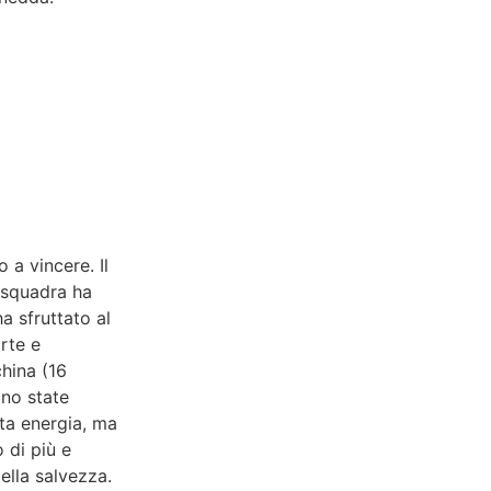
a vincere. Il
a squadra ha
a sfruttato al
rte e
china (16
ono state
nta energia, ma
 di più e
ella salvezza.