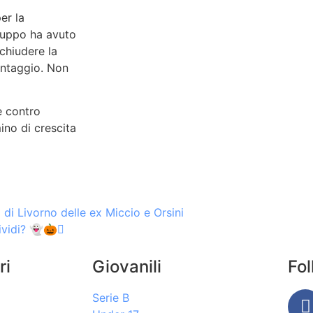
er la
gruppo ha avuto
chiudere la
vantaggio. Non
e contro
no di crescita
 di Livorno delle ex Miccio e Orsini
ividi? 👻🎃
ri
Giovanili
Fo
Serie B