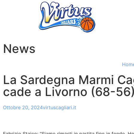
News
Hom
La Sardegna Marmi Cag
cade a Livorno (68-56
Ottobre 20, 2024
virtuscagliari.it
Fabrizio Staico: “Siamo rimasti in partita fino in fondo. Ho