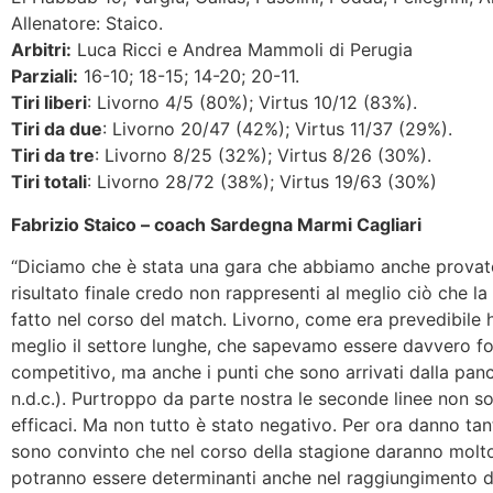
Allenatore: Staico.
Arbitri:
Luca Ricci e Andrea Mammoli di Perugia
Parziali:
16-10; 18-15; 14-20; 20-11.
Tiri liberi
: Livorno 4/5 (80%); Virtus 10/12 (83%).
Tiri da due
: Livorno 20/47 (42%); Virtus 11/37 (29%).
Tiri da tre
: Livorno 8/25 (32%); Virtus 8/26 (30%).
Tiri totali
: Livorno 28/72 (38%); Virtus 19/63 (30%)
Fabrizio Staico – coach Sardegna Marmi Cagliari
“Diciamo che è stata una gara che abbiamo anche provato 
risultato finale credo non rappresenti al meglio ciò che l
fatto nel corso del match. Livorno, come era prevedibile h
meglio il settore lunghe, che sapevamo essere davvero fo
competitivo, ma anche i punti che sono arrivati dalla pan
n.d.c.). Purtroppo da parte nostra le seconde linee non s
efficaci. Ma non tutto è stato negativo. Per ora danno ta
sono convinto che nel corso della stagione daranno molto
potranno essere determinanti anche nel raggiungimento d