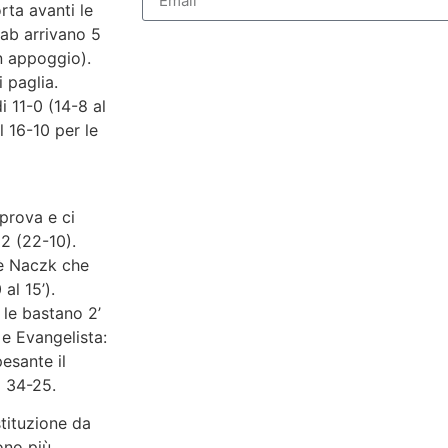
rta avanti le
bab arrivano 5
in appoggio).
 paglia.
i 11-0 (14-8 al
l 16-10 per le
prova e ci
12 (22-10).
 è Naczk che
al 15’).
 le bastano 2’
 e Evangelista:
esante il
ul 34-25.
tituzione da
ono più