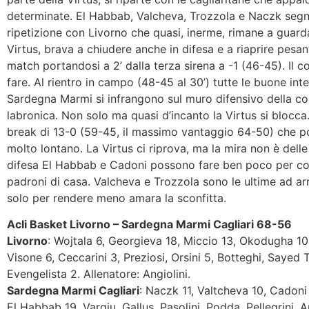
determinate. El Habbab, Valcheva, Trozzola e Naczk seg
ripetizione con Livorno che quasi, inerme, rimane a guarda
Virtus, brava a chiudere anche in difesa e a riaprire pesan
match portandosi a 2’ dalla terza sirena a -1 (46-45). Il c
fare. Al rientro in campo (48-45 al 30’) tutte le buone inte
Sardegna Marmi si infrangono sul muro difensivo della 
labronica. Non solo ma quasi d’incanto la Virtus si blocca. 
break di 13-0 (59-45, il massimo vantaggio 64-50) che p
molto lontano. La Virtus ci riprova, ma la mira non è delle 
difesa El Habbab e Cadoni possono fare ben poco per co
padroni di casa. Valcheva e Trozzola sono le ultime ad ar
solo per rendere meno amara la sconfitta.
Acli Basket Livorno – Sardegna Marmi Cagliari 68-56
Livorno
: Wojtala 6, Georgieva 18, Miccio 13, Okodugha 10
Visone 6, Ceccarini 3, Preziosi, Orsini 5, Botteghi, Sayed 
Evengelista 2. Allenatore: Angiolini.
Sardegna Marmi Cagliari
: Naczk 11, Valtcheva 10, Cadoni
El Habbab 19, Vargiu, Gallus, Pasolini, Podda, Pellegrini, 