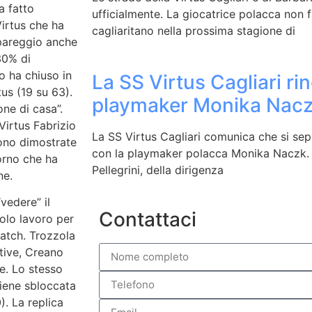
a fatto
ufficialmente. La giocatrice polacca non f
Virtus che ha
cagliaritano nella prossima stagione di
 pareggio anche
30% di
o ha chiuso in
La SS Virtus Cagliari rin
tus (19 su 63).
playmaker Monika Nac
one di casa”.
 Virtus Fabrizio
La SS Virtus Cagliari comunica che si sep
sono dimostrate
con la playmaker polacca Monika Naczk.
vorno che ha
Pellegrini, della dirigenza
ine.
vedere” il
Contattaci
solo lavoro per
match. Trozzola
ttive, Creano
e. Lo stesso
viene sbloccata
). La replica