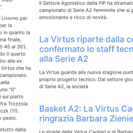
Il Settore Agonistico della FIP ha diramato
”.
campionato di Serie A2 femminile che si 
emozionante e ricco di novità.
a Livorno per
per la
o in quanto la
La Virtus riparte dalla c
na finale,
-45 al 30’).
confermato lo staff tec
do il quarto
alla Serie A2
to alle ex
a Virtus che ha
La Virtus guarda alla nuova stagione punt
i campionato.
proprio progetto tecnico. Dal settore giov
uella
di Serie A2, la società
 uno “0”
 sul piatto
ifra Trozzola
Basket A2: La Virtus Cag
czk (11).
ringrazia Barbara Zien
o pesto.
attutto dalla
Le strade della Virtus Cagliari e di Barba