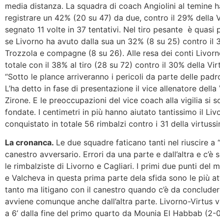
media distanza. La squadra di coach Angiolini al temine h
registrare un 42% (20 su 47) da due, contro il 29% della 
segnato 11 volte in 37 tentativi. Nel tiro pesante è quasi
se Livorno ha avuto dalla sua un 32% (8 su 25) contro il 
Trozzola e compagne (8 su 26). Alle resa dei conti Livorn
totale con il 38% al tiro (28 su 72) contro il 30% della Vir
“Sotto le plance arriveranno i pericoli da parte delle padr
L’ha detto in fase di presentazione il vice allenatore della
Zirone. E le preoccupazioni del vice coach alla vigilia si 
fondate. I centimetri in più hanno aiutato tantissimo il Li
conquistato in totale 56 rimbalzi contro i 31 della virtuss
La cronanca.
Le due squadre faticano tanti nel riuscire a “
canestro avversario. Errori da una parte e dall’altra e c’è 
le rimbalziste di Livorno e Cagliari. I primi due punti del 
e Valcheva in questa prima parte dela sfida sono le più a
tanto ma litigano con il canestro quando c’è da concluder
avviene comunque anche dall’altra parte. Livorno-Virtus 
a 6’ dalla fine del primo quarto da Mounia El Habbab (2-0