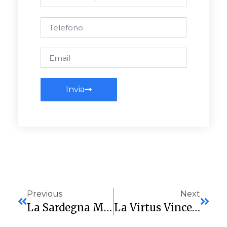
Invia
Previous
Next
La Sardegna Marmi Cagliari Lotta Ma Alla Fine Si Arrende All’Empoli Che Passa Al PalaRestivo Per 73-47
La Virtus Vince Una Gara Importantissima E Blinda (o Quasi) La Salvezza