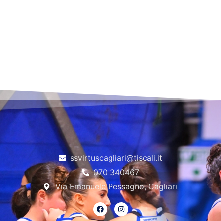
ssvirtuscagliari@tiscali.it
070 340467
Via Emanuele Pessagno, Cagliari