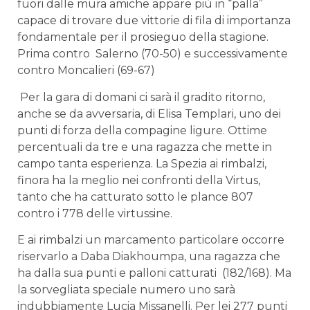
fuori dalle mura amiche appare più in “palla”
capace di trovare due vittorie di fila di importanza
fondamentale per il prosieguo della stagione.
Prima contro Salerno (70-50) e successivamente
contro Moncalieri (69-67)
Per la gara di domani ci sarà il gradito ritorno,
anche se da avversaria, di Elisa Templari, uno dei
punti di forza della compagine ligure. Ottime
percentuali da tre e una ragazza che mette in
campo tanta esperienza. La Spezia ai rimbalzi,
finora ha la meglio nei confronti della Virtus,
tanto che ha catturato sotto le plance 807
contro i 778 delle virtussine.
E ai rimbalzi un marcamento particolare occorre
riservarlo a Daba Diakhoumpa, una ragazza che
ha dalla sua punti e palloni catturati (182/168). Ma
la sorvegliata speciale numero uno sarà
indubbiamente Lucia Missanelli. Per lei 277 punti