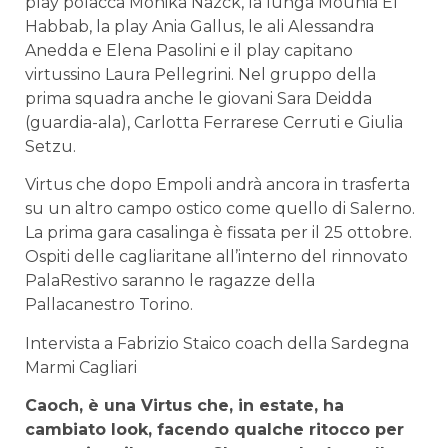
play polacca Monika Nazck, la lunga Mounia El
Habbab, la play Ania Gallus, le ali Alessandra
Anedda e Elena Pasolini e il play capitano
virtussino Laura Pellegrini. Nel gruppo della
prima squadra anche le giovani Sara Deidda
(guardia-ala), Carlotta Ferrarese Cerruti e Giulia
Setzu.
Virtus che dopo Empoli andrà ancora in trasferta
su un altro campo ostico come quello di Salerno.
La prima gara casalinga è fissata per il 25 ottobre.
Ospiti delle cagliaritane all’interno del rinnovato
PalaRestivo saranno le ragazze della
Pallacanestro Torino.
Intervista a Fabrizio Staico coach della Sardegna
Marmi Cagliari
Caoch, è una Virtus che, in estate, ha
cambiato look, facendo qualche ritocco per