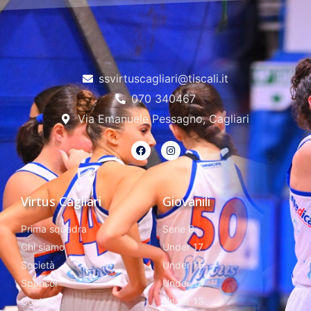
ssvirtuscagliari@tiscali.it
070 340467
Via Emanuele Pessagno, Cagliari
Virtus Cagliari
Giovanili
Prima squadra
Serie B
Chi siamo
Under 17
Società
Under 15
Sponsor
Under 14
Contatti
Under 13