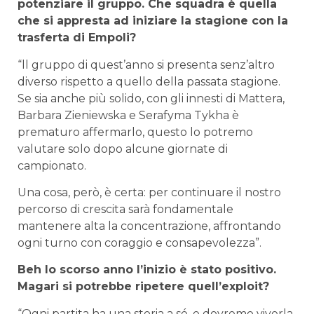
potenziare il gruppo. Che squadra è quella
che si appresta ad iniziare la stagione con la
trasferta di Empoli?
“ll gruppo di quest’anno si presenta senz’altro
diverso rispetto a quello della passata stagione.
Se sia anche più solido, con gli innesti di Mattera,
Barbara Zieniewska e Serafyma Tykha è
prematuro affermarlo, questo lo potremo
valutare solo dopo alcune giornate di
campionato.
Una cosa, però, è certa: per continuare il nostro
percorso di crescita sarà fondamentale
mantenere alta la concentrazione, affrontando
ogni turno con coraggio e consapevolezza”.
Beh lo scorso anno l’inizio è stato positivo.
Magari si potrebbe ripetere quell’exploit?
“Ogni partita ha una storia a sé, e dovremo viverla