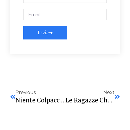
Invia
Previous
Next
Niente Colpaccio Per La Sardegna Marmi Cagliari Che Cede In Trasferta Al Sanga Milano 72-49
Le Ragazze Che Fecero L’impresa. La Sardegna Marmi Cagliari Batte Con Pieno Merito La Capolista Valdarno: 60-57