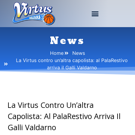
News
Home
News
La Virtus contro un’altra capolista: al PalaRestivo
arriva il Galli Valdarno
La Virtus Contro Un’altra
Capolista: Al PalaRestivo Arriva Il
Galli Valdarno