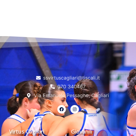
ssvirtuscagliari@tiscali.it
070 340467
Via Emanuele Pessagno, Cagliari
Virtus Cagliari
Giovanili