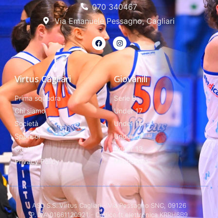
070 340467
Via Emanuele Pessagno, Cagliari
Virtus Cagliari
Giovanili
Prima squadra
Serie B
Chi siamo
Under 17
Società
Under 15
Sponsor
Under 14
Contatti
Under 13
Privacy Policy
MiniBasket
ASD S.S. Virtus Cagliari - Via Pessagno SNC, 09126
P. IVA 01661120921 - Codice ft elettronica KRRH6B9