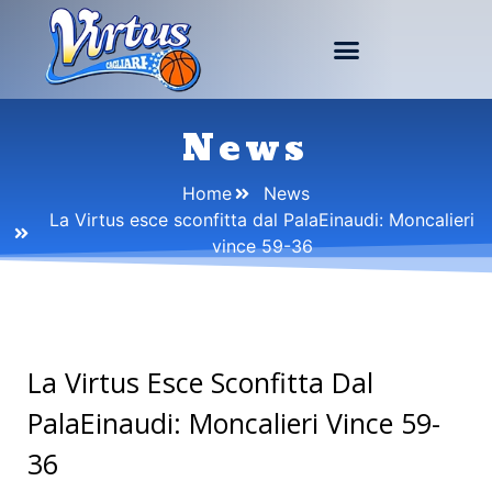
News
Home
News
La Virtus esce sconfitta dal PalaEinaudi: Moncalieri
vince 59-36
La Virtus Esce Sconfitta Dal
PalaEinaudi: Moncalieri Vince 59-
36