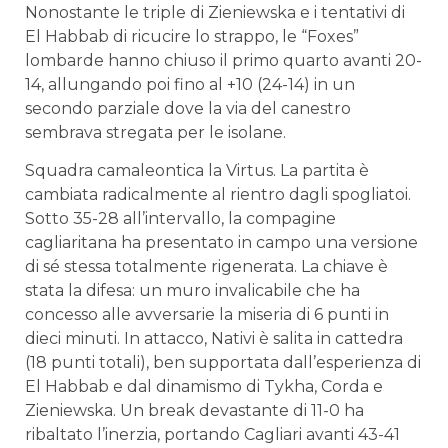
Nonostante le triple di Zieniewska e i tentativi di
El Habbab di ricucire lo strappo, le “Foxes”
lombarde hanno chiuso il primo quarto avanti 20-
14, allungando poi fino al +10 (24-14) in un
secondo parziale dove la via del canestro
sembrava stregata per le isolane.
Squadra camaleontica la Virtus. La partita è
cambiata radicalmente al rientro dagli spogliatoi.
Sotto 35-28 all’intervallo, la compagine
cagliaritana ha presentato in campo una versione
di sé stessa totalmente rigenerata. La chiave è
stata la difesa: un muro invalicabile che ha
concesso alle avversarie la miseria di 6 punti in
dieci minuti. In attacco, Nativi è salita in cattedra
(18 punti totali), ben supportata dall’esperienza di
El Habbab e dal dinamismo di Tykha, Corda e
Zieniewska. Un break devastante di 11-0 ha
ribaltato l’inerzia, portando Cagliari avanti 43-41