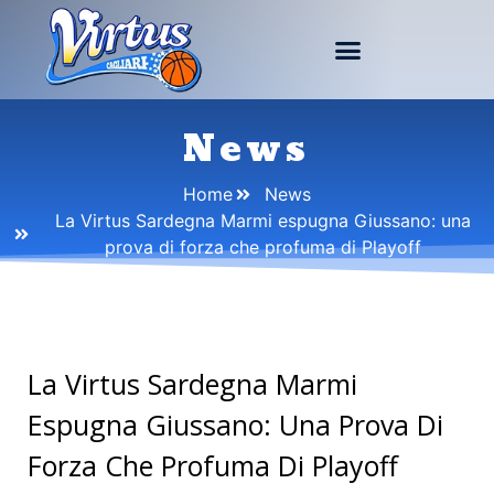
News
Home
News
La Virtus Sardegna Marmi espugna Giussano: una
prova di forza che profuma di Playoff
La Virtus Sardegna Marmi
Espugna Giussano: Una Prova Di
Forza Che Profuma Di Playoff