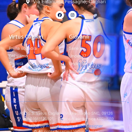
Via Emanuele Pessagno, Cagliari
Virtus Cagliari
Giovanili
Prima squadra
Serie B
Chi siamo
Under 17
Società
Under 15
Sponsor
Under 14
Contatti
Under 13
Privacy Policy
MiniBasket
ASD S.S. Virtus Cagliari - Via Pessagno SNC, 09126
P. IVA 01661120921 - Codice ft elettronica KRRH6B9
Made by
Andrea Dubois - Web Designer
© All rights reserved Virtus Cagliari