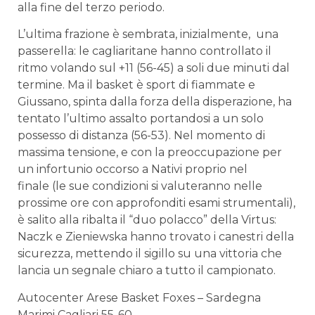
alla fine del terzo periodo.
L’ultima frazione è sembrata, inizialmente, una
passerella: le cagliaritane hanno controllato il
ritmo volando sul +11 (56-45) a soli due minuti dal
termine. Ma il basket è sport di fiammate e
Giussano, spinta dalla forza della disperazione, ha
tentato l’ultimo assalto portandosi a un solo
possesso di distanza (56-53). Nel momento di
massima tensione, e con la preoccupazione per
un infortunio occorso a Nativi proprio nel
finale (le sue condizioni si valuteranno nelle
prossime ore con approfonditi esami strumentali),
è salito alla ribalta il “duo polacco” della Virtus:
Naczk e Zieniewska hanno trovato i canestri della
sicurezza, mettendo il sigillo su una vittoria che
lancia un segnale chiaro a tutto il campionato.
Autocenter Arese Basket Foxes – Sardegna
Marimi Cagliari 55-60