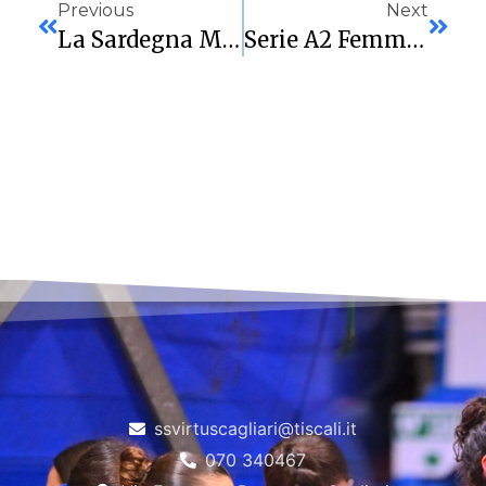
Previous
Next
La Sardegna Marmi Virtus Cagliari Sfida Le “Foxes” Di Giussano: Trasferta Chiave Per Salvezza E Play-Off
Serie A2 Femminile: Sardegna Marmi Cagliari Tra Salvezza E Playoff. Sabato L’esame Costa Masnaga
ssvirtuscagliari@tiscali.it
070 340467