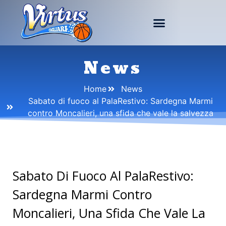
News
Home
News
Sabato di fuoco al PalaRestivo: Sardegna Marmi
contro Moncalieri, una sfida che vale la salvezza
Sabato Di Fuoco Al PalaRestivo:
Sardegna Marmi Contro
Moncalieri, Una Sfida Che Vale La