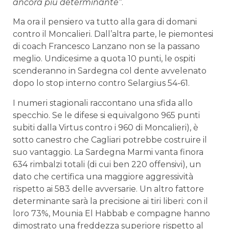
ancora più determinante”
.
Ma ora il pensiero va tutto alla gara di domani
contro il Moncalieri. Dall’altra parte, le piemontesi
di coach Francesco Lanzano non se la passano
meglio. Undicesime a quota 10 punti, le ospiti
scenderanno in Sardegna col dente avvelenato
dopo lo stop interno contro Selargius 54-61.
I numeri stagionali raccontano una sfida allo
specchio. Se le difese si equivalgono 965 punti
subiti dalla Virtus contro i 960 di Moncalieri), è
sotto canestro che Cagliari potrebbe costruire il
suo vantaggio. La Sardegna Marmi vanta finora
634 rimbalzi totali (di cui ben 220 offensivi), un
dato che certifica una maggiore aggressività
rispetto ai 583 delle avversarie. Un altro fattore
determinante sarà la precisione ai tiri liberi: con il
loro 73%, Mounia El Habbab e compagne hanno
dimostrato una freddezza superiore rispetto al