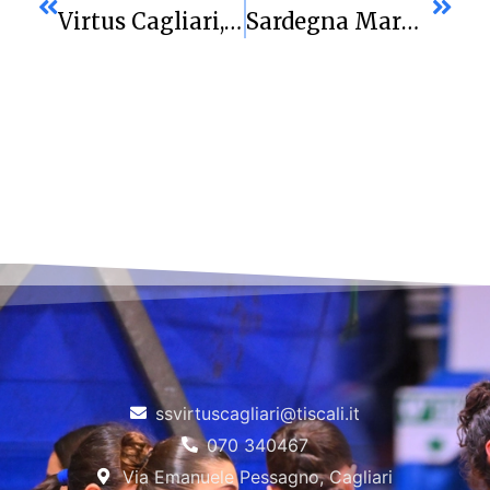
Virtus Cagliari, L’impresa Svanisce Sulla Sirena: Penz Firma La Beffa, Torino Vince 78-77
Sardegna Marmi Virtus Cagliari: Riscatto E Carattere. Moncalieri Cade Al PalaRestivo 68-55.
ssvirtuscagliari@tiscali.it
070 340467
Via Emanuele Pessagno, Cagliari