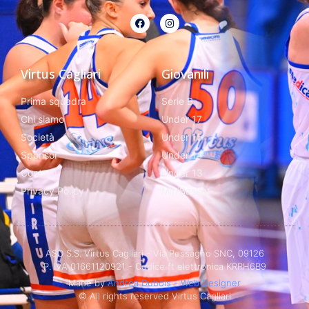
Virtus Cagliari
Giovanili
Prima squadra
Serie B
Chi siamo
Under 17
Società
Under 15
Sponsor
Under 14
Contatti
Under 13
Privacy Policy
MiniBasket
ASD S.S. Virtus Cagliari - Via Pessagno SNC, 09126
P. IVA 01661120921 - Codice ft elettronica KRRH6B9
Made by
Andrea Dubois - Web Designer
© All rights reserved Virtus Cagliari