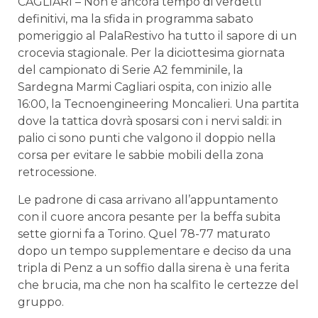
CAGLIARI – Non è ancora tempo di verdetti
definitivi, ma la sfida in programma sabato
pomeriggio al PalaRestivo ha tutto il sapore di un
crocevia stagionale. Per la diciottesima giornata
del campionato di Serie A2 femminile, la
Sardegna Marmi Cagliari ospita, con inizio alle
16:00, la Tecnoengineering Moncalieri. Una partita
dove la tattica dovrà sposarsi con i nervi saldi: in
palio ci sono punti che valgono il doppio nella
corsa per evitare le sabbie mobili della zona
retrocessione.
Le padrone di casa arrivano all’appuntamento
con il cuore ancora pesante per la beffa subita
sette giorni fa a Torino. Quel 78-77 maturato
dopo un tempo supplementare e deciso da una
tripla di Penz a un soffio dalla sirena è una ferita
che brucia, ma che non ha scalfito le certezze del
gruppo.