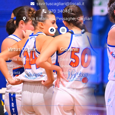
ssvirtuscagliari@tiscali.it
070 340467
Via Emanuele Pessagno, Cagliari
Virtus Cagliari
Giovanili
Prima squadra
Serie B
Chi siamo
Under 17
Società
Under 15
Sponsor
Under 14
Contatti
Under 13
Privacy Policy
MiniBasket