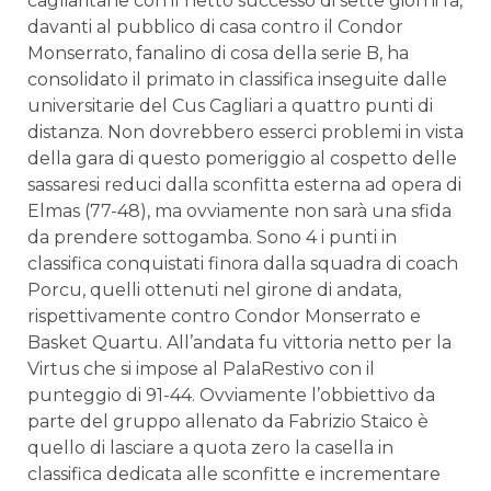
cagliaritane con il netto successo di sette giorni fa,
davanti al pubblico di casa contro il Condor
Monserrato, fanalino di cosa della serie B, ha
consolidato il primato in classifica inseguite dalle
universitarie del Cus Cagliari a quattro punti di
distanza. Non dovrebbero esserci problemi in vista
della gara di questo pomeriggio al cospetto delle
sassaresi reduci dalla sconfitta esterna ad opera di
Elmas (77-48), ma ovviamente non sarà una sfida
da prendere sottogamba. Sono 4 i punti in
classifica conquistati finora dalla squadra di coach
Porcu, quelli ottenuti nel girone di andata,
rispettivamente contro Condor Monserrato e
Basket Quartu. All’andata fu vittoria netto per la
Virtus che si impose al PalaRestivo con il
punteggio di 91-44. Ovviamente l’obbiettivo da
parte del gruppo allenato da Fabrizio Staico è
quello di lasciare a quota zero la casella in
classifica dedicata alle sconfitte e incrementare