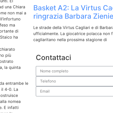
nti. El
Basket A2: La Virtus Cag
ad una Chiara
come non mai a
ringrazia Barbara Zien
ll’infortuno
ifeso ma
Le strade della Virtus Cagliari e di Barba
ortante di
ufficialmente. La giocatrice polacca non f
 Staico ha
cagliaritano nella prossima stagione di
ichiarato
no più
Contattaci
mostrato
a, la quinta
 da entrambe le
 il 4-0. La
costruisce
 dalla nomea
 E infatti