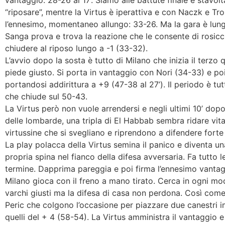
“riposare”, mentre la Virtus è iperattiva e con Naczk e Tr
l’ennesimo, momentaneo allungo: 33-26. Ma la gara è lunga 
Sanga prova e trova la reazione che le consente di rosicc
chiudere al riposo lungo a -1 (33-32).
L’avvio dopo la sosta è tutto di Milano che inizia il terzo 
piede giusto. Si porta in vantaggio con Nori (34-33) e poi
portandosi addirittura a +9 (47-38 al 27’). Il periodo è tu
che chiude sul 50-43.
La Virtus però non vuole arrendersi e negli ultimi 10’ dop
delle lombarde, una tripla di El Habbab sembra ridare vital
virtussine che si svegliano e riprendono a difendere forte
La play polacca della Virtus semina il panico e diventa un
propria spina nel fianco della difesa avversaria. Fa tutto le
termine. Dapprima pareggia e poi firma l’ennesimo vantag
Milano gioca con il freno a mano tirato. Cerca in ogni mod
varchi giusti ma la difesa di casa non perdona. Così com
Peric che colgono l’occasione per piazzare due canestri i
quelli del + 4 (58-54). La Virtus amministra il vantaggio e