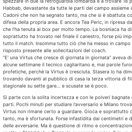
spezzare in due la retroguardia lombarda e a trovare 18 pu
Habbab, devastante da tutte le parti del campo assieme 
Cadoni che non ha segnato tanto, ma che si è sbattuta 
difesa della propria area. E ancora Tea Peric, in ripresa da
che l’ha tenuta ai box per molto tempo. La bosniaca ha d
soprattutto ha trovato nel finale il canestro, forse più imp
tutto il match. Insomma tutto ciò che ha messo in campo
risposto presente alle sollecitazioni del coach.
“E’ una Virtus che cresce di giornata in giornata” aveva d
alcune settimane il tecnico cagliaritano e, mai parole furo
profetiche, perché la Virtus è cresciuta. Stasera lo ha di
trovando davanti al pubblico di casa la terza vittoria di fil
stagionale su sette gare… e scusate se è poco.
Si parte con la solita incertezza e con le polveri bagnate
parti. Pochi minuti per studiare l’avversario e Milano trova
Virtus non rimane certo a guardare. Gioca e soprattutto 
tanto, ma è sfortunata. Forse infastidita dai centimetri e
delle avversarie. Ma è questione di ritmo e concentrazione.