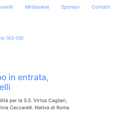
ovanili
Minibasket
Sponsor
Contatti
ano (63-59)
po in entrata,
lli
ità per la S.S. Virtus Cagliari,
ilvia Ceccarelli. Nativa di Roma