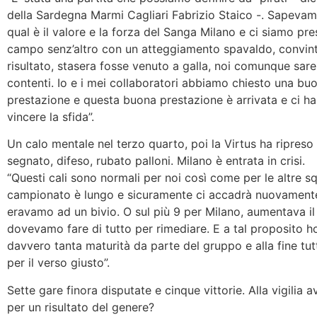
della Sardegna Marmi Cagliari Fabrizio Staico -. Sapeva
qual è il valore e la forza del Sanga Milano e ci siamo pre
campo senz’altro con un atteggiamento spavaldo, convinti
risultato, stasera fosse venuto a galla, noi comunque sar
contenti. Io e i mei collaboratori abbiamo chiesto una bu
prestazione e questa buona prestazione è arrivata e ci h
vincere la sfida”.
Un calo mentale nel terzo quarto, poi la Virtus ha ripreso
segnato, difeso, rubato palloni. Milano è entrata in crisi.
“Questi cali sono normali per noi così come per le altre sq
campionato è lungo e sicuramente ci accadrà nuovament
eravamo ad un bivio. O sul più 9 per Milano, aumentava il
dovevamo fare di tutto per rimediare. E a tal proposito h
davvero tanta maturità da parte del gruppo e alla fine tu
per il verso giusto”.
Sette gare finora disputate e cinque vittorie. Alla vigilia a
per un risultato del genere?