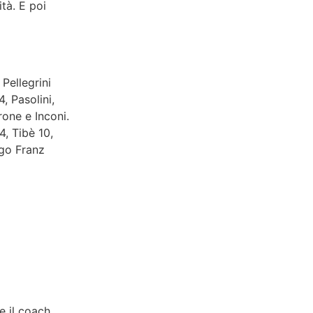
ità. E poi
Pellegrini
, Pasolini,
rone e Inconi.
4, Tibè 10,
Ugo Franz
e il coach