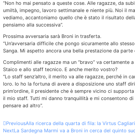
“Non ho mai pensato a queste cose. Alle ragazze, da subi
umiltà, impegno, lavoro settimanale e niente più. Noi il ma
vediamo, accantoniamo quello che è stato il risultato del
pensiamo alla successiva”.
Prossima avversaria sarà Broni in trasferta.
“Un’avversaria difficile che pongo sicuramente allo stesso 
Sanga. Mi aspetto ancora una bella prestazione da parte 
Complimenti alle ragazze ma un “bravo” va certamente a 
Staico e allo staff tecnico. E anche merito vostro?
“Lo staff senz’altro, il merito va alle ragazze, perché in 
loro. Io ho la fortuna di avere a disposizione uno staff dir
prim’ordine, il presidente che è sempre vicino ci support
il mio staff. Tutti mi danno tranquillità e mi consentono d
pensare ad altro”.
Previous
Alla ricerca della quarta di fila: la Virtus Cagl
Next
La Sardegna Marmi va a Broni in cerca del quinto s