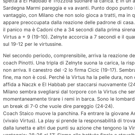
spetta a El Habbab e Trozzola suonare la carica. E in un 
Sardegna Marmi pareggia e va avanti. Punto dopo punto i
vantaggio, con Milano che non solo gioca a tratti, ma in
appare preoccupata dalla reazione delle padrone di casa
il panico ma è Cadoni che a 34 secondi dalla prima sirena
Virtus a + 9 (19-10). Zelnyte accorcia a 7 secondi e il qua
sul 19-12 per le virtussine.
Nel secondo periodo, comprensibile, arriva la reazione de
coach Pinotti. Una tripla di Zelnyte suona la carica, la ris
non arriva. Il canestro del -2 lo firma Cicic (19-17). Sembra 
fine, ma non è così. Perché la Virtus ha la pelle dura, non 
affida a Naczk e El Habbab per staccarsi nuovamente (24
Milano sembra svegliarsi dal torpore con la Virtus che s
momentaneamente tirare i remi in barca. Sono le lombard
un break di 7-0 che vuole dire pareggio (24-24).
Coach Staico muove la panchina. Fa entrare la giovane An
(vivaio Virtus). La play si prende la responsabilità di trov
dalla lunetta e altri due punti su azione che tengono la Vir
vantaggio: 28-26 al 17’. Siamo alle battute finale e stavol