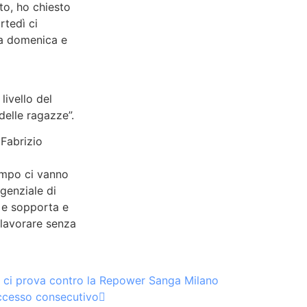
to, ho chiesto
rtedì ci
la domenica e
livello del
delle ragazze”.
Fabrizio
campo ci vanno
igenziale di
a e sopporta e
i lavorare senza
iari ci prova contro la Repower Sanga Milano
uccesso consecutivo