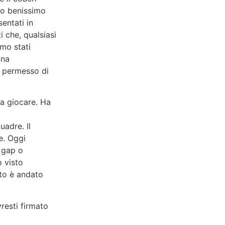
mo benissimo
sentati in
 che, qualsiasi
emo stati
ona
a permesso di
 a giocare. Ha
uadre. Il
e. Oggi
 gap o
o visto
tto è andato
vresti firmato