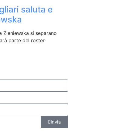
liari saluta e
iewska
ra Zieniewska si separano
arà parte del roster
Invia