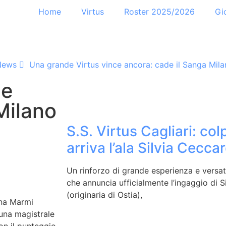
Home
Virtus
Roster 2025/2026
Gi
News
Una grande Virtus vince ancora: cade il Sanga Mil
ce
Milano
S.S. Virtus Cagliari: col
arriva l’ala Silvia Ceccare
Un rinforzo di grande esperienza e versatil
che annuncia ufficialmente l’ingaggio di S
(originaria di Ostia),
gna Marmi
 una magistrale