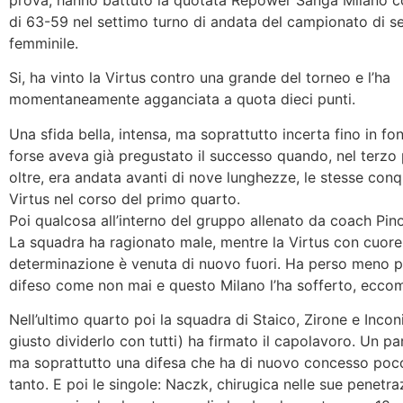
prova, hanno battuto la quotata Repower Sanga Milano co
di 63-59 nel settimo turno di andata del campionato di s
femminile.
Si, ha vinto la Virtus contro una grande del torneo e l’ha
momentaneamente agganciata a quota dieci punti.
Una sfida bella, intensa, ma soprattutto incerta fino in fo
forse aveva già pregustato il successo quando, nel terzo
oltre, era andata avanti di nove lunghezze, le stesse conq
Virtus nel corso del primo quarto.
Poi qualcosa all’interno del gruppo allenato da coach Pinot
La squadra ha ragionato male, mentre la Virtus con cuore
determinazione è venuta di nuovo fuori. Ha perso meno pa
difeso come non mai e questo Milano l’ha sofferto, ecco
Nell’ultimo quarto poi la squadra di Staico, Zirone e Inconi
giusto dividerlo con tutti) ha firmato il capolavoro. Un par
ma soprattutto una difesa che ha di nuovo concesso poco
tanto. E poi le singole: Naczk, chirugica nelle sue penetra