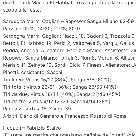
due liberi di Mounia El Habbab trova i punti della tranquill
scoppia la festa.
Sardegna Marmi Cagliari – Repower Sanga Milano 63-59
Parziali: 19-12; 14-20; 10-18; 20-9.
Sardegna Marmi Cagliari: Naczk 18, Cadoni 6, Trozzola 9, 
Bettoli, El Habbab 19, Peric 2, Valtcheva 5, Vargiu, Gallus 4
Podda, Anedda. Allenatore: Fabrizio Staico. Assistente: Zi
Repower Sanga Milano: Toffali 3, Nori 8, Moroni 6, Allievi 
Merisio 11, Zelnyte 10, Sordi, Cicic 7, Finessi. Allenatore: 
Pinotti. Assistente: Sacchi.
Tiri liberi: Virtus 15/17 (88%); Sanga 5/8 (62%);
Tiri totali: Virtus 22/61 (36%); Sanga 25/60 (41%);
Tiri da due: Virtus 18/44 (40%); Sanga 21/46 (45%);
Tiri da tre: Virtus 4/17 (23%); Sanga4/14 (28%).
Rimbalzi: Virtus 36; Sanga 39.
Arbitri: Dario di Gennaro e Francesco Rosato di Roma
Il coach – Fabrizio Staico
“E’ stata una partita che possiamo definire da “pirati” -dic