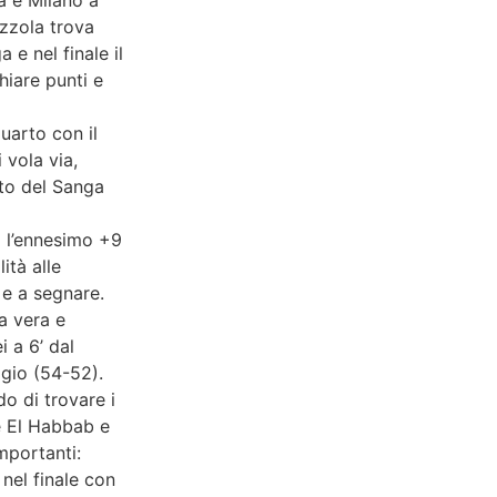
ozzola trova
e nel finale il
hiare punti e
quarto con il
 vola via,
tto del Sanga
o l’ennesimo +9
ità alle
 e a segnare.
a vera e
i a 6’ dal
gio (54-52).
o di trovare i
e El Habbab e
mportanti:
 nel finale con