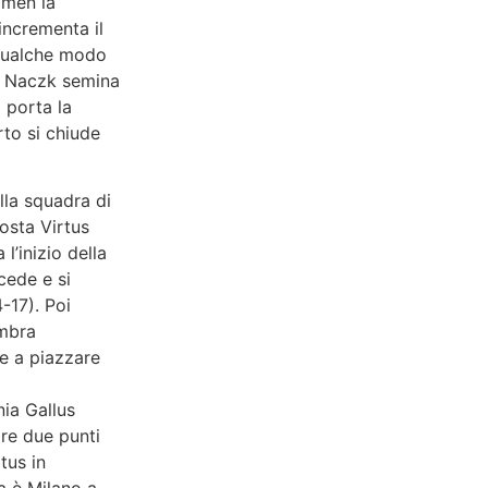
amen la
ncrementa il
 qualche modo
. Naczk semina
 porta la
rto si chiude
lla squadra di
posta Virtus
l’inizio della
cede e si
-17). Poi
embra
e a piazzare
ia Gallus
are due punti
tus in
ta è Milano a