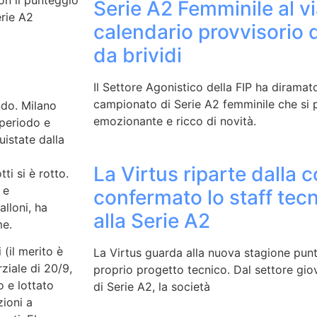
n il punteggio
Serie A2 Femminile al vi
erie A2
calendario provvisorio 
da brividi
Il Settore Agonistico della FIP ha diramato
campionato di Serie A2 femminile che si 
ndo. Milano
emozionante e ricco di novità.
 periodo e
uistate dalla
La Virtus riparte dalla c
ti si è rotto.
 e
confermato lo staff tec
lloni, ha
alla Serie A2
me.
 (il merito è
La Virtus guarda alla nuova stagione punt
ziale di 20/9,
proprio progetto tecnico. Dal settore giov
 e lottato
di Serie A2, la società
zioni a