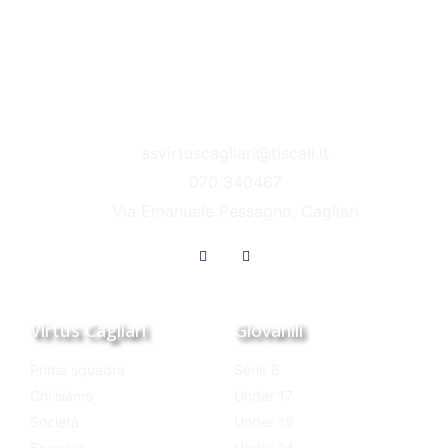
ssvirtuscagliari@tiscali.it
070 340467
Via Emanuele Pessagno, Cagliari
Virtus Cagliari
Giovanili
Prima squadra
Serie B
Chi siamo
Under 17
Società
Under 15
Sponsor
Under 14