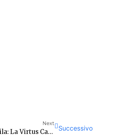
Next
Successivo
Alla Ricerca Della Quarta Di Fila: La Virtus Cagliari Ci Prova Contro La Repower Sanga Milano