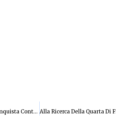
La Sardegna Marmi Cagliari Conquista Contro Torino I Primi Due Punti In Trasferta Della Stagione (54-50)