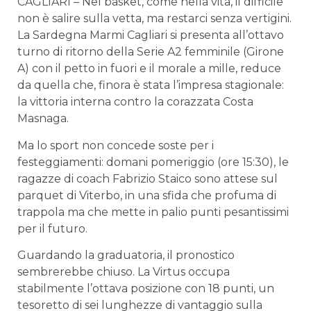
CAGLIARI – Nel basket, come nella vita, il difficile
non è salire sulla vetta, ma restarci senza vertigini.
La Sardegna Marmi Cagliari si presenta all’ottavo
turno di ritorno della Serie A2 femminile (Girone
A) con il petto in fuori e il morale a mille, reduce
da quella che, finora è stata l’impresa stagionale:
la vittoria interna contro la corazzata Costa
Masnaga.
Ma lo sport non concede soste per i
festeggiamenti: domani pomeriggio (ore 15:30), le
ragazze di coach Fabrizio Staico sono attese sul
parquet di Viterbo, in una sfida che profuma di
trappola ma che mette in palio punti pesantissimi
per il futuro.
Guardando la graduatoria, il pronostico
sembrerebbe chiuso. La Virtus occupa
stabilmente l’ottava posizione con 18 punti, un
tesoretto di sei lunghezze di vantaggio sulla