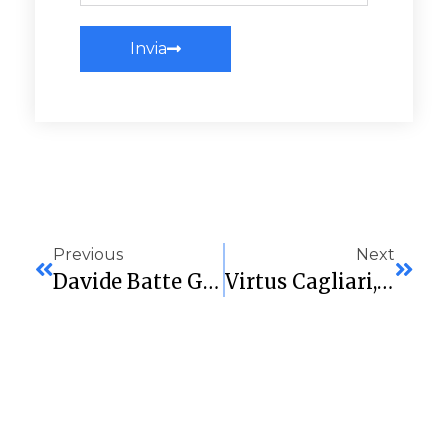
Invia
Previous
Next
Davide Batte Golia Al Pala Restivo: Sardegna Marmi, Serata Da Sogno Contro La Prima Della Classe
Virtus Cagliari, Blackout A Viterbo: Un’occasione Persa Che Scotta. La Salvezza Torna In Bilico