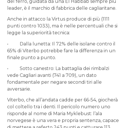
del ferro, guidata da una El Habbab sempre più
leader, è il marchio di fabbrica delle cagliaritane.
Anche in attacco la Virtus produce di più (1111
punti contro 1033), ma è nelle percentuali che si
legge la superiorità tecnica:
• Dalla lunetta: Il 72% delle isolane contro il
65% di Viterbo potrebbe fare la differenza in un
finale punto a punto.
• Sotto canestro: La battaglia dei rimbalzi
vede Cagliari avanti (741 a 709), un dato
fondamentale per negare secondi tiri alle
avversarie.
Viterbo, che all’andata cadde per 66-54, giocherà
col coltello tra i denti. Il pericolo numero uno
risponde al nome di Maria Myklebust: l’ala
norvegese è una vera e propria sentenza, capace
di mettere a referto 243 punti e catturare 113