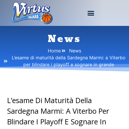
News
Home
News
L’esame di maturità della Sardegna Marmi: a Viterbo
per blindare i playoff e sognare in grande
L’esame Di Maturità Della
Sardegna Marmi: A Viterbo Per
Blindare I Playoff E Sognare In