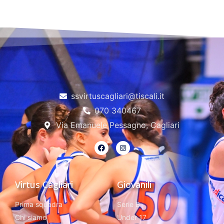
ssvirtuscagliari@tiscali.it
070 340467
Via Emanuele Pessagno, Cagliari
Virtus Cagliari
Giovanili
Prima squadra
Serie B
Chi siamo
Under 17