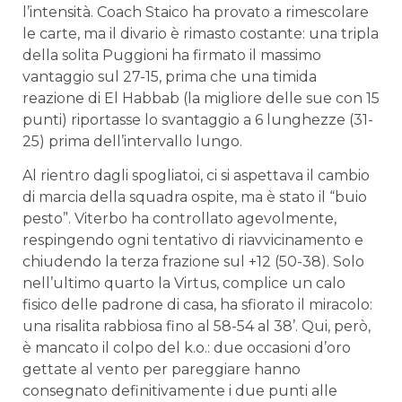
l’intensità. Coach Staico ha provato a rimescolare
le carte, ma il divario è rimasto costante: una tripla
della solita Puggioni ha firmato il massimo
vantaggio sul 27-15, prima che una timida
reazione di El Habbab (la migliore delle sue con 15
punti) riportasse lo svantaggio a 6 lunghezze (31-
25) prima dell’intervallo lungo.
Al rientro dagli spogliatoi, ci si aspettava il cambio
di marcia della squadra ospite, ma è stato il “buio
pesto”. Viterbo ha controllato agevolmente,
respingendo ogni tentativo di riavvicinamento e
chiudendo la terza frazione sul +12 (50-38). Solo
nell’ultimo quarto la Virtus, complice un calo
fisico delle padrone di casa, ha sfiorato il miracolo:
una risalita rabbiosa fino al 58-54 al 38’. Qui, però,
è mancato il colpo del k.o.: due occasioni d’oro
gettate al vento per pareggiare hanno
consegnato definitivamente i due punti alle