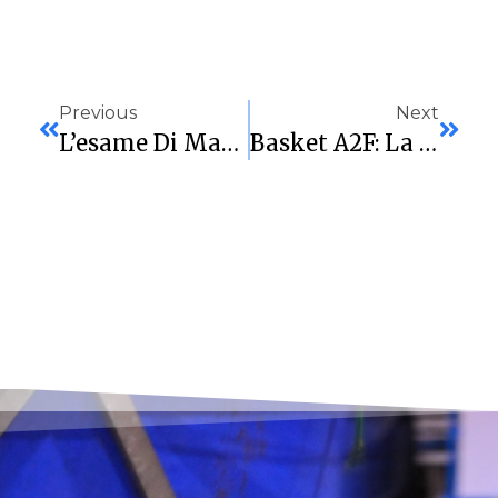
Previous
Next
L’esame Di Maturità Della Sardegna Marmi: A Viterbo Per Blindare I Playoff E Sognare In Grande
Basket A2F: La Virtus Cagliari Sfida La Capolista. Al PalaRestivo Arriva Il Ciclone Milano