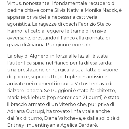
Virtus, nonostante il fondamentale recupero di
pedine chiave come Silvia Nativi e Monika Naczk, è
apparsa priva della necessaria cattiveria
agonistica. Le ragazze di coach Fabrizio Staico
hanno faticato a leggere le trame offensive
avversarie, prestando il fianco alla giornata di
grazia di Arianna Puggioni e non solo.
La play di Alghero, in forza alle laziali, è stata
l’autentica spina nel fianco per la difesa sarda:
una prestazione chirurgica la sua, fatta di visione
di gioco e, soprattutto, di triple pesantissime
arrivate nei momenti in cui la Virtus tentava di
rialzare la testa. Se Puggioni è stata l’architetto,
Maria Myklebust (top scorer con 21 punti) è stata
il braccio armato di un Viterbo che, pur priva di
Adriana Cutrupi, ha trovato linfa vitale anche
dall’ex di turno, Diana Valtcheva, e dalla solidità di
Britney Imuentinyan e Agelica Bardarè.