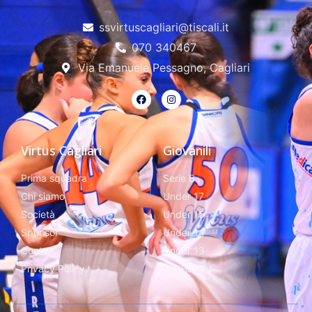
ssvirtuscagliari@tiscali.it
070 340467
Via Emanuele Pessagno, Cagliari
Virtus Cagliari
Giovanili
Prima squadra
Serie B
Chi siamo
Under 17
Società
Under 15
Sponsor
Under 14
Contatti
Under 13
Privacy Policy
MiniBasket