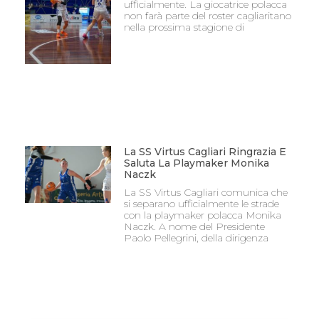
ufficialmente. La giocatrice polacca
non farà parte del roster cagliaritano
nella prossima stagione di
La SS Virtus Cagliari Ringrazia E
Saluta La Playmaker Monika
Naczk
La SS Virtus Cagliari comunica che
si separano ufficialmente le strade
con la playmaker polacca Monika
Naczk. A nome del Presidente
Paolo Pellegrini, della dirigenza