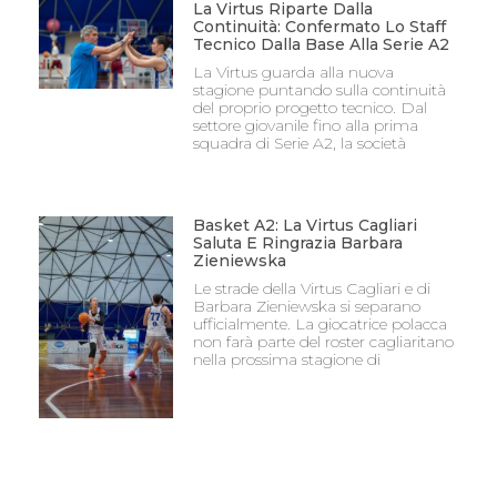
La Virtus Riparte Dalla
Continuità: Confermato Lo Staff
Tecnico Dalla Base Alla Serie A2
La Virtus guarda alla nuova
stagione puntando sulla continuità
del proprio progetto tecnico. Dal
settore giovanile fino alla prima
squadra di Serie A2, la società
Basket A2: La Virtus Cagliari
Saluta E Ringrazia Barbara
Zieniewska
Le strade della Virtus Cagliari e di
Barbara Zieniewska si separano
ufficialmente. La giocatrice polacca
non farà parte del roster cagliaritano
nella prossima stagione di