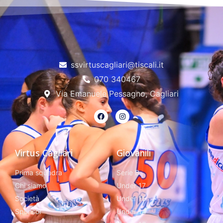
ssvirtuscagliari@tiscali.it
070 340467
Via Emanuele Pessagno, Cagliari
Virtus Cagliari
Giovanili
Prima squadra
Serie B
Chi siamo
Under 17
Società
Under 15
Sponsor
Under 14