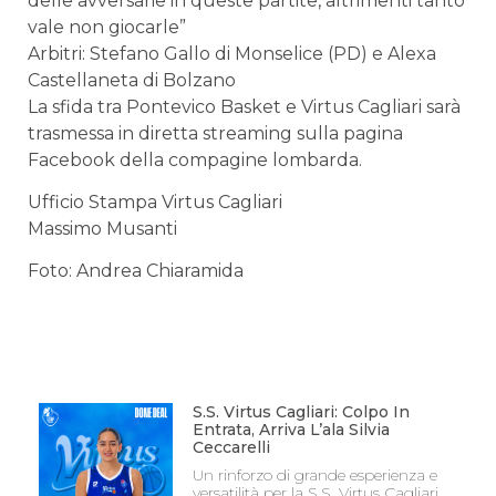
delle avversarie in queste partite, altrimenti tanto
vale non giocarle”
Arbitri: Stefano Gallo di Monselice (PD) e Alexa
Castellaneta di Bolzano
La sfida tra Pontevico Basket e Virtus Cagliari sarà
trasmessa in diretta streaming sulla pagina
Facebook della compagine lombarda.
Ufficio Stampa Virtus Cagliari
Massimo Musanti
Foto: Andrea Chiaramida
S.S. Virtus Cagliari: Colpo In
Entrata, Arriva L’ala Silvia
Ceccarelli
Un rinforzo di grande esperienza e
versatilità per la S.S. Virtus Cagliari,