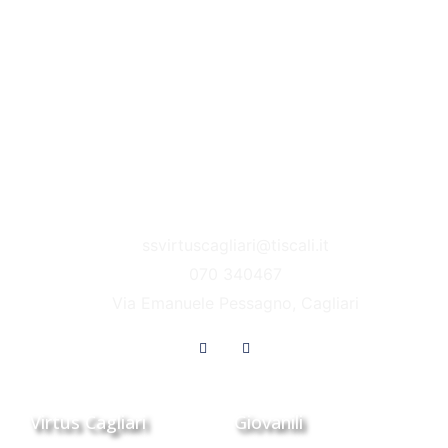
ssvirtuscagliari@tiscali.it
070 340467
Via Emanuele Pessagno, Cagliari
Virtus Cagliari
Giovanili