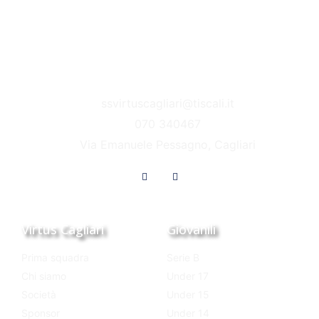
ssvirtuscagliari@tiscali.it
070 340467
Via Emanuele Pessagno, Cagliari
Virtus Cagliari
Giovanili
Prima squadra
Serie B
Chi siamo
Under 17
Società
Under 15
Sponsor
Under 14