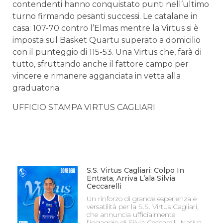
contendenti hanno conquistato punti nell’ultimo
turno firmando pesanti successi. Le catalane in
casa: 107-70 contro l’Elmas mentre la Virtus si è
imposta sul Basket Quartu superato a domicilio
con il punteggio di 115-53. Una Virtus che, farà di
tutto, sfruttando anche il fattore campo per
vincere e rimanere agganciata in vetta alla
graduatoria.
UFFICIO STAMPA VIRTUS CAGLIARI
S.S. Virtus Cagliari: Colpo In
Entrata, Arriva L’ala Silvia
Ceccarelli
Un rinforzo di grande esperienza e
versatilità per la S.S. Virtus Cagliari,
che annuncia ufficialmente
l’ingaggio di Silvia Ceccarelli. Nativa