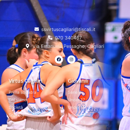
ssvirtuscagliari@tiscali.it
070 340467
Via Emanuele Pessagno, Cagliari
Virtus Cagliari
Giovanili
Prima squadra
Serie B
Chi siamo
Under 17
Società
Under 15
Sponsor
Under 14
Contatti
Under 13
Privacy Policy
MiniBasket