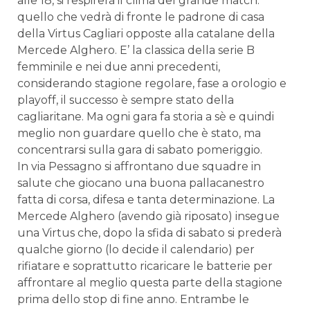
alle 18, si respirerà il clima del grande match:
quello che vedrà di fronte le padrone di casa
della Virtus Cagliari opposte alla catalane della
Mercede Alghero. E’ la classica della serie B
femminile e nei due anni precedenti,
considerando stagione regolare, fase a orologio e
playoff, il successo è sempre stato della
cagliaritane. Ma ogni gara fa storia a sè e quindi
meglio non guardare quello che è stato, ma
concentrarsi sulla gara di sabato pomeriggio.
In via Pessagno si affrontano due squadre in
salute che giocano una buona pallacanestro
fatta di corsa, difesa e tanta determinazione. La
Mercede Alghero (avendo già riposato) insegue
una Virtus che, dopo la sfida di sabato si prederà
qualche giorno (lo decide il calendario) per
rifiatare e soprattutto ricaricare le batterie per
affrontare al meglio questa parte della stagione
prima dello stop di fine anno. Entrambe le